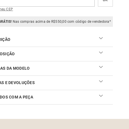
meu CEP
GRÁTIS!
Nas compras acima de R$550,00 com código de vendedora*
RIÇÃO
OSIÇÃO
oliéster
DAS DA MODELO
AS E DEVOLUÇÕES
DOS COM A PEÇA
ar sua troca ou devolução é fácil. Confira maiores
mações no
link
cuidar do seu produto