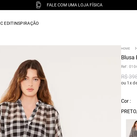
FALE COM UMA LOJA FÍSICA
C EDIT
INSPIRAÇÃO
Blusa 
:
010
R$
39
ou 1x d
Cor :
PRETO