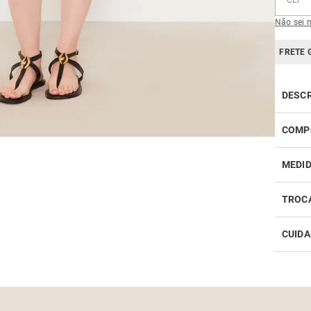
Não sei 
FRETE 
DESC
COMP
100% p
MEDI
TROC
CUIDA
Realiz
infor
Como 