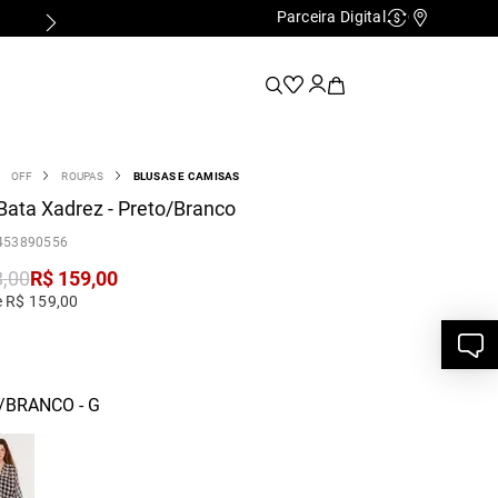
Parceira Digital
Cashback
Nossas Lo
OFF
ROUPAS
BLUSAS E CAMISAS
Bata Xadrez - Preto/Branco
453890556
8
,
00
R$
159
,
00
e R$ 159,00
/BRANCO - G