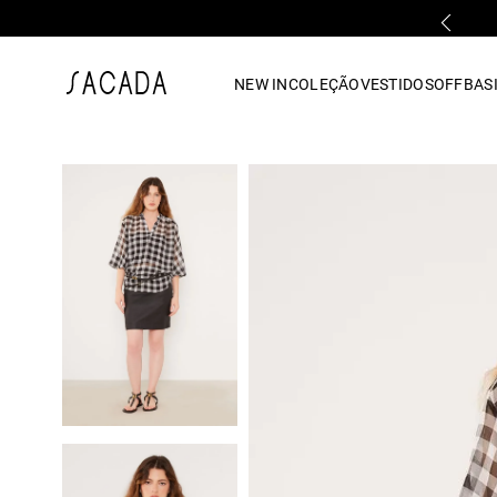
PARCELAMENTO EM ATÉ 10x SEM JUROS
1
º
vestido
NEW IN
COLEÇÃO
VESTIDOS
OFF
BASI
2
º
vestido midi
3
º
blusa
4
º
tricot
5
º
vestido longo
6
º
calca
7
º
macacão
8
º
saia
9
º
jeans
10
º
camisa