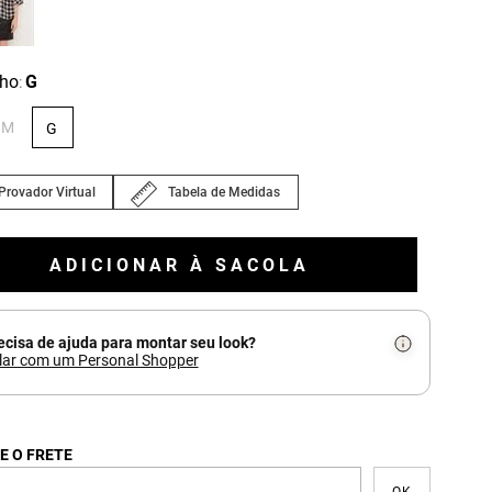
ho
G
:
M
G
Provador Virtual
Tabela de Medidas
ADICIONAR À SACOLA
ecisa de ajuda para montar seu look?
lar com um Personal Shopper
E O FRETE