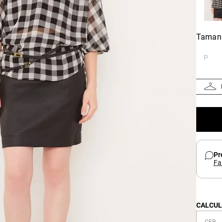
Taman
P
Pr
Fa
CALCUL