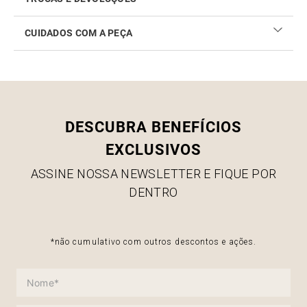
CUIDADOS COM A PEÇA
Realizar sua troca ou devolução é fácil. Confira maiores
informações no
link
Como cuidar do seu produto
DESCUBRA BENEFÍCIOS
EXCLUSIVOS
ASSINE NOSSA NEWSLETTER E FIQUE POR
DENTRO
*não cumulativo com outros descontos e ações.