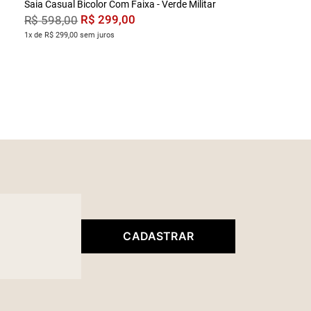
Saia Casual Bicolor Com Faixa - Verde Militar
R$
299
,
00
R$
598
,
00
1x de R$ 299,00 sem juros
CADASTRAR