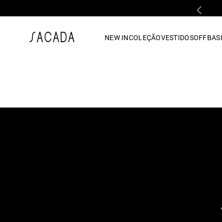
PARCELAMENTO EM ATÉ 10x SEM JUROS
1
º
vestido
NEW IN
COLEÇÃO
VESTIDOS
OFF
BASI
2
º
vestido midi
3
º
blusa
4
º
tricot
5
º
calca
6
º
vestido longo
7
º
macacão
8
º
saia
9
º
jeans
10
º
camisa