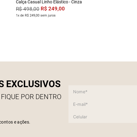
Calça Casual Linho Elástico - Cinza
R$
249
,
00
R$
498
,
00
1x de R$ 249,00 sem juros
S EXCLUSIVOS
 FIQUE POR DENTRO
contos e ações.