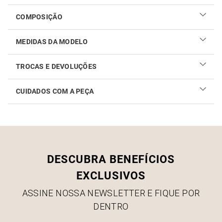
COMPOSIÇÃO
MEDIDAS DA MODELO
TROCAS E DEVOLUÇÕES
CUIDADOS COM A PEÇA
Realizar sua troca ou devolução é fácil. Confira maiores
informações no
link
Como cuidar do seu produto
DESCUBRA BENEFÍCIOS
EXCLUSIVOS
ASSINE NOSSA NEWSLETTER E FIQUE POR
DENTRO