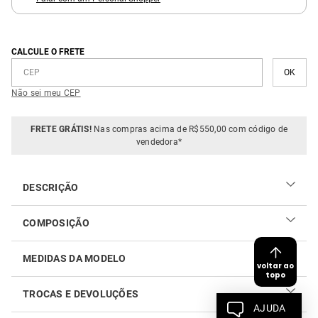
CALCULE O FRETE
Não sei meu CEP
FRETE GRÁTIS!
Nas compras acima de R$550,00 com código de
vendedora*
DESCRIÇÃO
Clássica e minimalista são as palavras que melhor
COMPOSIÇÃO
descrevem a Blusa Casual Decote U. Confeccionada em uma
viscose leve e fluída, a peça une conforto e elegância. A
100% viscose
blusa é sem mangas, com comprimento regular e barra
MEDIDAS DA MODELO
voltar ao
arredondada.
topo
TROCAS E DEVOLUÇÕES
AJUDA