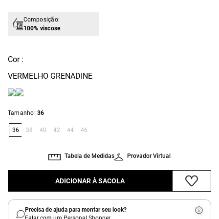
Composição:
100% viscose
Cor :
VERMELHO GRENADINE
:
Tamanho
36
36
38
40
42
44
46
Tabela de Medidas
Provador Virtual
ADICIONAR À SACOLA
Precisa de ajuda para montar seu look?
Falar com um Personal Shopper