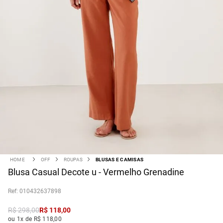
OFF
ROUPAS
BLUSAS E CAMISAS
Blusa Casual Decote u - Vermelho Grenadine
:
010432637898
R$
298
,
00
R$
118
,
00
ou 1x de R$ 118,00