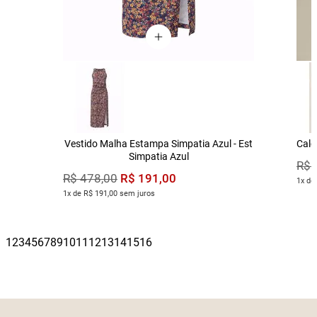
Vestido Malha Estampa Simpatia Azul - Est
Calç
Simpatia Azul
R$
R$
191
,
00
R$
478
,
00
1x de
1x de R$ 191,00 sem juros