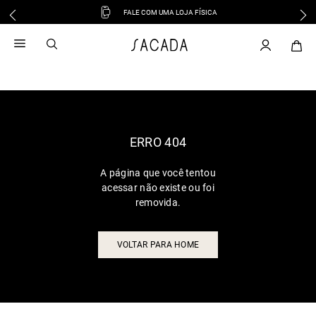
FALE COM UMA LOJA FÍSICA
1
º
vestido
2
º
vestido midi
3
º
blusa
4
º
tricot
5
º
vestido longo
6
º
calca
ERRO 404
7
º
macacão
A página que você tentou
8
º
saia
acessar não existe ou foi
9
º
jeans
removida.
10
º
camisa
VOLTAR PARA HOME