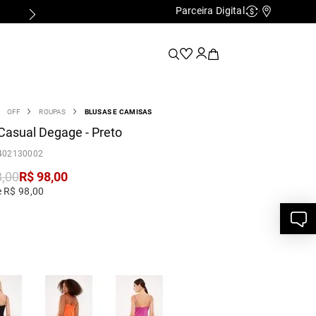
Parceira Digital
Cashback
Nossas Lo
OFF
ROUPAS
BLUSAS E CAMISAS
Casual Degage - Preto
402130002
8
,
00
R$
98
,
00
e R$ 98,00