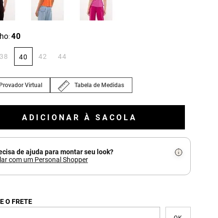
ho
40
:
38
42
44
40
Provador Virtual
Tabela de Medidas
ADICIONAR À SACOLA
ecisa de ajuda para montar seu look?
lar com um Personal Shopper
E O FRETE