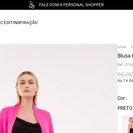
FALE COM A PERSONAL SHOPPER
C EDIT
INSPIRAÇÃO
Blusa 
:
010
R$
26
ou 1x d
Cor :
PRETO