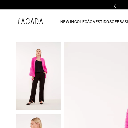
FALE COM UMA LOJA FÍSICA
1
º
vestido
NEW IN
COLEÇÃO
VESTIDOS
OFF
BASI
2
º
vestido midi
3
º
blusa
4
º
tricot
5
º
vestido longo
6
º
calca
7
º
macacão
8
º
saia
9
º
jeans
10
º
vestido curto