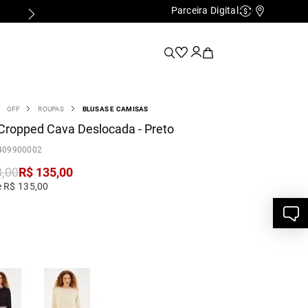
Parceira Digital
Cashback
Nossas Lo
OFF
ROUPAS
BLUSAS E CAMISAS
Cropped Cava Deslocada - Preto
409900002
8
,
00
R$
135
,
00
e R$ 135,00