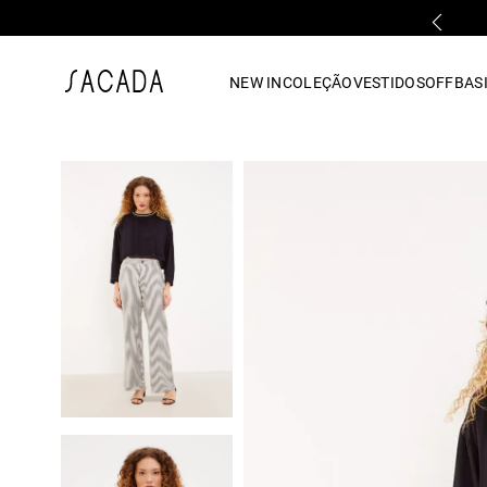
FALE COM UMA LOJA FÍSICA
1
º
vestido
NEW IN
COLEÇÃO
VESTIDOS
OFF
BASI
2
º
vestido midi
3
º
blusa
4
º
tricot
5
º
vestido longo
6
º
calca
7
º
macacão
8
º
saia
9
º
jeans
10
º
vestido curto