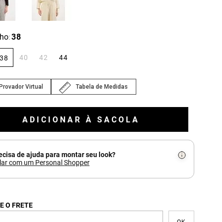
ho
38
:
40
42
44
38
Provador Virtual
Tabela de Medidas
ADICIONAR À SACOLA
ecisa de ajuda para montar seu look?
lar com um Personal Shopper
E O FRETE