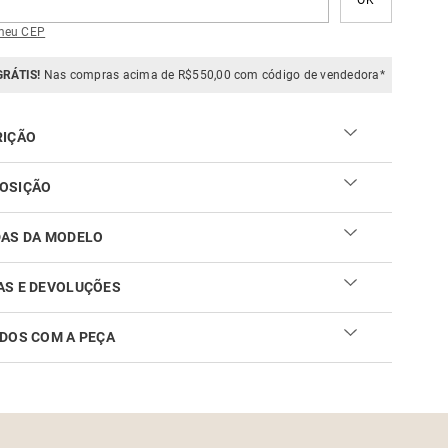
meu CEP
GRÁTIS!
Nas compras acima de R$550,00 com código de vendedora*
RIÇÃO
OSIÇÃO
DAS DA MODELO
AS E DEVOLUÇÕES
DOS COM A PEÇA
ar sua troca ou devolução é fácil. Confira maiores
mações no
link
cuidar do seu produto