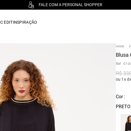
FALE COM A PERSONAL SHOPPER
C EDIT
INSPIRAÇÃO
Blusa 
:
010
R$
33
ou 1x d
Cor :
PRETO