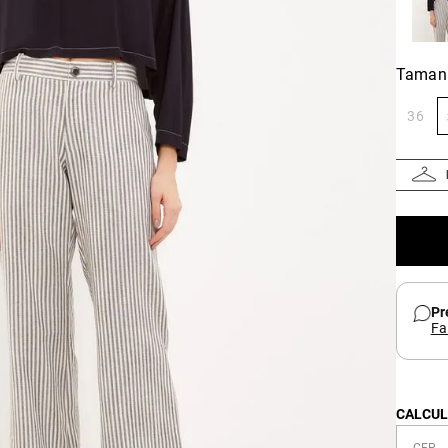
Taman
36
Pr
Fa
CALCUL