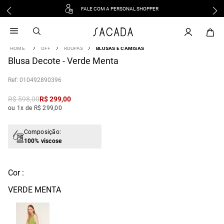
FALE COM A PERSONAL SHOPPER
1
º
vestido
2
º
vestido midi
OFF
ROUPAS
BLUSAS E CAMISAS
3
º
blusa
Blusa Decote - Verde Menta
4
º
tricot
:
010492890396
5
º
vestido longo
6
º
calca
R$
598
,
00
R$
299
,
00
ou 1x de R$ 299,00
7
º
macacão
8
º
saia
Composição:
9
º
jeans
100% viscose
10
º
vestido curto
Cor :
VERDE MENTA