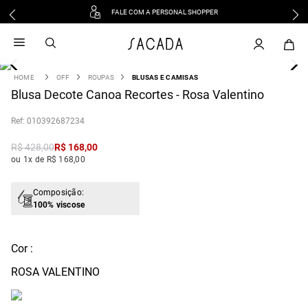
FALE COM A PERSONAL SHOPPER
1
º
vestido
2
º
vestido midi
3
º
blusa
OFF
ROUPAS
BLUSAS E CAMISAS
4
Blusa Decote Canoa Recortes - Rosa Valentino
º
tricot
5
º
calca
:
010392687234
6
º
vestido longo
R$
428
,
00
R$
168
,
00
7
º
macacão
ou 1x de R$ 168,00
8
º
saia
9
º
jeans
Composição:
100% viscose
10
º
camisa
Cor :
ROSA VALENTINO