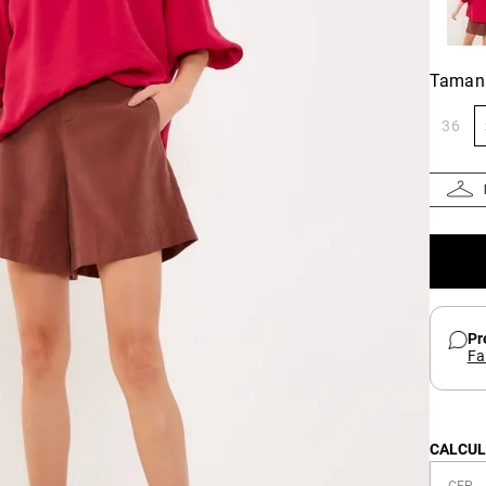
Taman
36
Pr
Fa
CALCUL