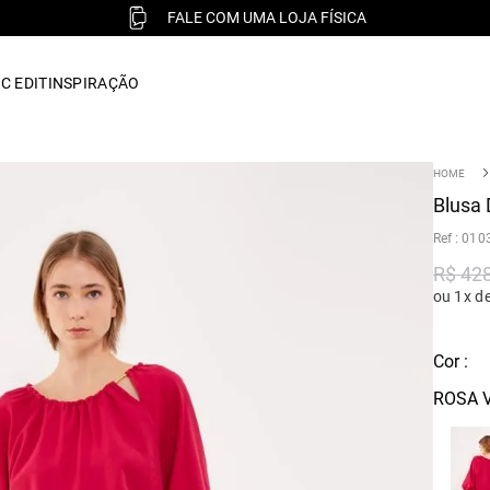
FALE COM UMA LOJA FÍSICA
C EDIT
INSPIRAÇÃO
Blusa 
:
010
R$
42
ou 1x d
Cor :
ROSA 