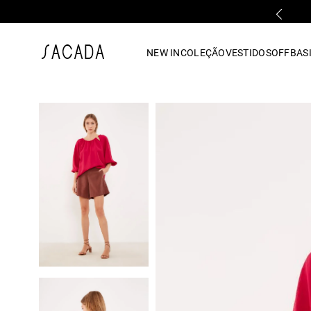
PARCELAMENTO EM ATÉ 10x SEM JUROS
1
º
vestido
NEW IN
COLEÇÃO
VESTIDOS
OFF
BASI
2
º
vestido midi
3
º
blusa
4
º
tricot
5
º
vestido longo
6
º
calca
7
º
macacão
8
º
saia
9
º
jeans
10
º
vestido curto