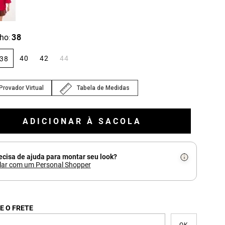
ho
38
:
40
42
44
38
Provador Virtual
Tabela de Medidas
ADICIONAR À SACOLA
ecisa de ajuda para montar seu look?
lar com um Personal Shopper
E O FRETE