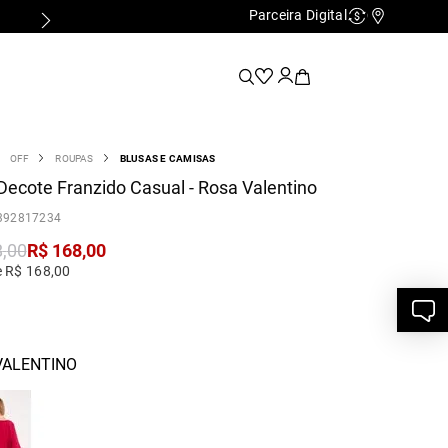
Parceira Digital
Cashback
Nossas Lo
OFF
ROUPAS
BLUSAS E CAMISAS
Decote Franzido Casual - Rosa Valentino
392817234
8
,
00
R$
168
,
00
e R$ 168,00
VALENTINO