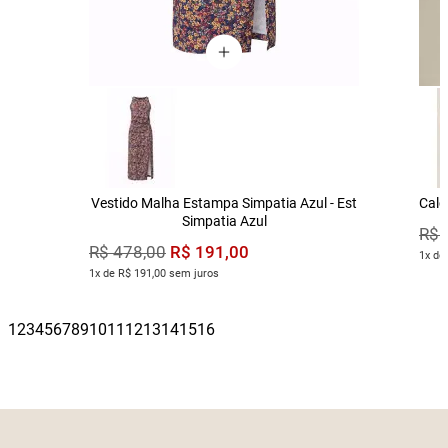
Vestido Malha Estampa Simpatia Azul - Est
Calç
Simpatia Azul
R$
R$
191
,
00
R$
478
,
00
1x de
1x de R$ 191,00 sem juros