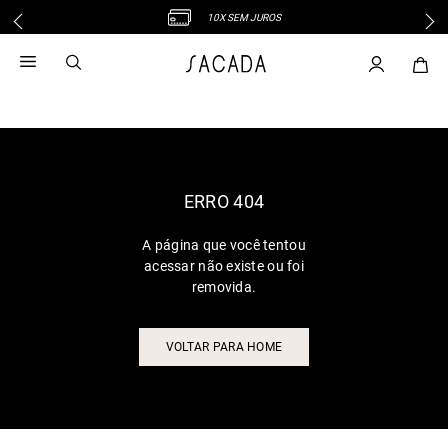
10X SEM JUROS
1
º
vestido
2
º
vestido midi
3
º
blusa
4
º
tricot
5
º
vestido longo
6
º
calca
ERRO 404
7
º
macacão
A página que você tentou
8
º
saia
acessar não existe ou foi
9
º
jeans
removida.
10
º
vestido curto
VOLTAR PARA HOME