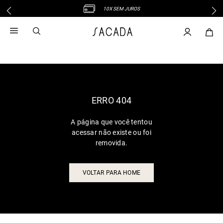
10X SEM JUROS
1
º
vestido
2
º
vestido midi
3
º
blusa
4
º
tricot
5
º
vestido longo
6
º
calca
ERRO 404
7
º
macacão
A página que você tentou
8
º
saia
acessar não existe ou foi
9
º
jeans
removida.
10
º
vestido curto
VOLTAR PARA HOME