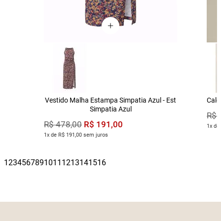
Vestido Malha Estampa Simpatia Azul - Est
Calç
Simpatia Azul
R$
R$
191
,
00
R$
478
,
00
1x de
1x de R$ 191,00 sem juros