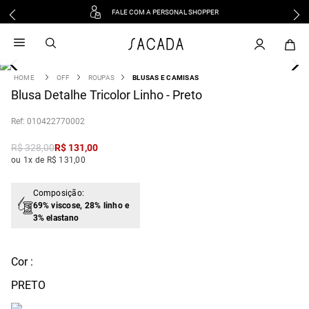
FALE COM A PERSONAL SHOPPER
1
º
vestido
2
º
vestido midi
3
º
blusa
OFF
ROUPAS
BLUSAS E CAMISAS
4
Blusa Detalhe Tricolor Linho - Preto
º
tricot
5
º
vestido longo
:
010422770002
6
º
calca
R$
328
,
00
R$
131
,
00
7
º
macacão
ou 1x de R$ 131,00
8
º
saia
9
º
jeans
Composição:
69% viscose, 28% linho e
10
º
vestido curto
3% elastano
Cor :
PRETO