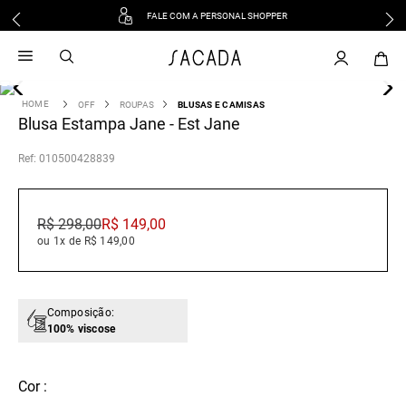
FALE COM A PERSONAL SHOPPER
1
º
vestido
2
º
vestido midi
3
º
blusa
OFF
ROUPAS
BLUSAS E CAMISAS
Blusa Estampa Jane - Est Jane
4
º
tricot
5
º
vestido longo
:
010500428839
6
º
calca
7
º
macacão
R$
298
,
00
R$
149
,
00
8
º
saia
ou 1x de R$ 149,00
9
º
jeans
10
º
vestido curto
Composição:
100% viscose
Cor :