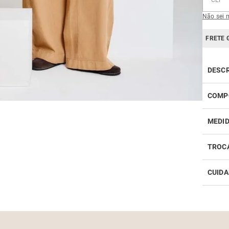
Não sei 
FRETE 
DESC
COMP
100% 
MEDI
TROC
CUIDA
Realiz
infor
Como 