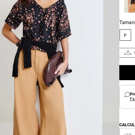
Taman
P
Pr
Fa
CALCUL