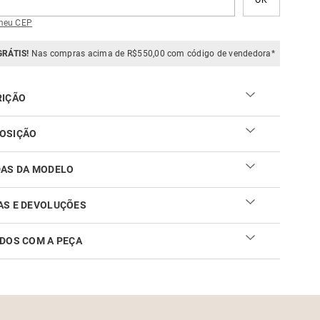
meu CEP
GRÁTIS!
Nas compras acima de R$550,00 com código de vendedora*
RIÇÃO
OSIÇÃO
viscose
DAS DA MODELO
AS E DEVOLUÇÕES
DOS COM A PEÇA
ar sua troca ou devolução é fácil. Confira maiores
mações no
link
cuidar do seu produto