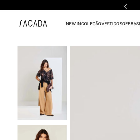
PARCELAMENTO EM ATÉ 10x SEM JUROS
1
º
vestido
NEW IN
COLEÇÃO
VESTIDOS
OFF
BASI
2
º
vestido midi
3
º
blusa
4
º
tricot
5
º
vestido longo
6
º
calca
7
º
macacão
8
º
saia
9
º
jeans
10
º
camisa