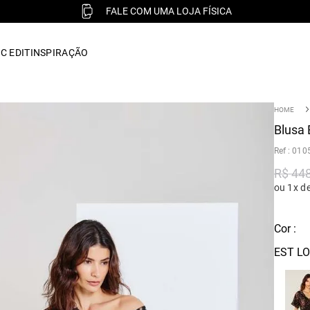
FALE COM UMA LOJA FÍSICA
C EDIT
INSPIRAÇÃO
Blusa 
:
010
R$
44
ou 1x d
Cor :
EST LOR