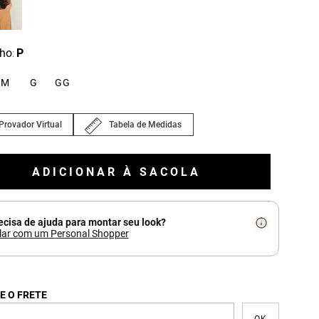
ho
P
:
M
G
GG
Provador Virtual
Tabela de Medidas
ADICIONAR À SACOLA
ecisa de ajuda para montar seu look?
lar com um Personal Shopper
E O FRETE