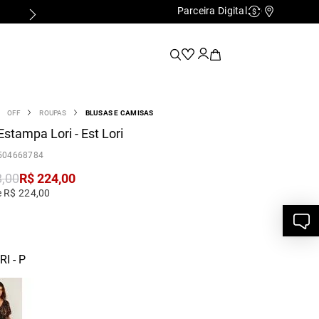
Parceira Digital
FALE COM A PERSONAL SHOPPER
Cashback
Nossas Lo
OFF
ROUPAS
BLUSAS E CAMISAS
Estampa Lori - Est Lori
504668784
8
,
00
R$
224
,
00
e R$ 224,00
I - P