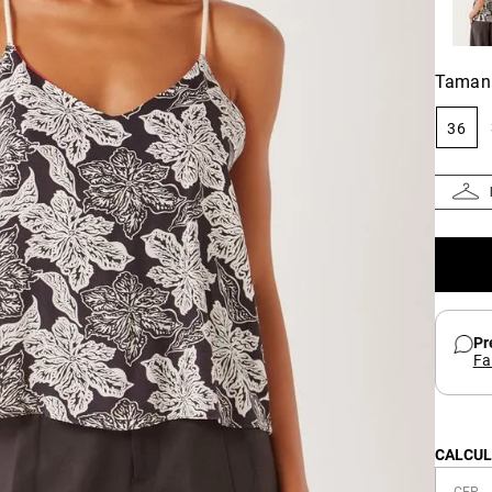
Taman
36
Pr
Fa
CALCUL