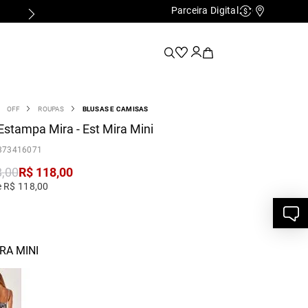
Parceira Digital
Cashback
Nossas Lo
OFF
ROUPAS
BLUSAS E CAMISAS
Estampa Mira - Est Mira Mini
373416071
8
,
00
R$
118
,
00
e R$ 118,00
RA MINI