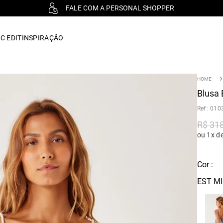
FALE COM A PERSONAL SHOPPER
C EDIT
INSPIRAÇÃO
Blusa 
:
010
R$
31
ou 1x d
Cor :
EST MI