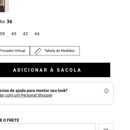
ho
36
:
38
40
42
44
Provador Virtual
Tabela de Medidas
ADICIONAR À SACOLA
ecisa de ajuda para montar seu look?
lar com um Personal Shopper
E O FRETE