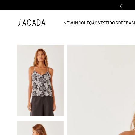
FALE COM UMA LOJA FÍSICA
1
º
vestido
NEW IN
COLEÇÃO
VESTIDOS
OFF
BASI
2
º
vestido midi
3
º
blusa
4
º
tricot
5
º
vestido longo
6
º
calca
7
º
macacão
8
º
saia
9
º
jeans
10
º
vestido curto