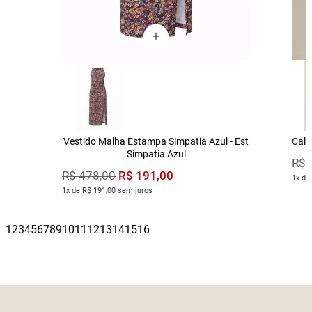
Vestido Malha Estampa Simpatia Azul - Est
Calç
Simpatia Azul
R$
R$
191
,
00
R$
478
,
00
1x de
1x de R$ 191,00 sem juros