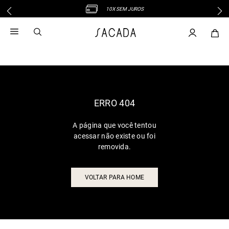
10X SEM JUROS
1
º
vestido
2
º
vestido midi
3
º
blusa
4
º
tricot
5
º
calca
6
º
vestido longo
ERRO 404
7
º
macacão
A página que você tentou
8
º
saia
acessar não existe ou foi
9
º
jeans
removida.
10
º
camisa
VOLTAR PARA HOME