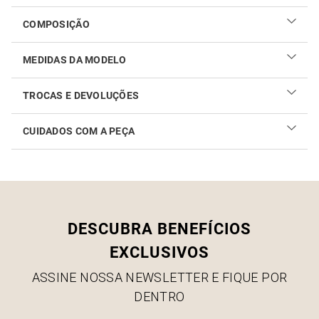
COMPOSIÇÃO
MEDIDAS DA MODELO
TROCAS E DEVOLUÇÕES
CUIDADOS COM A PEÇA
Realizar sua troca ou devolução é fácil. Confira maiores
informações no
link
Como cuidar do seu produto
DESCUBRA BENEFÍCIOS
EXCLUSIVOS
ASSINE NOSSA NEWSLETTER E FIQUE POR
DENTRO