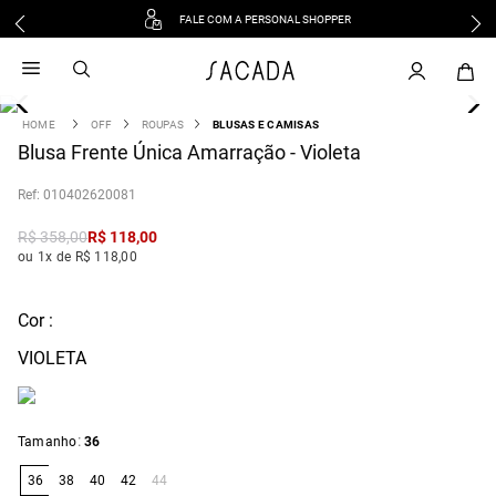
FALE COM A PERSONAL SHOPPER
1
º
vestido
2
º
vestido midi
3
º
blusa
OFF
ROUPAS
BLUSAS E CAMISAS
4
Blusa Frente Única Amarração - Violeta
º
tricot
5
º
vestido longo
:
010402620081
6
º
calca
R$
358
,
00
R$
118
,
00
7
º
macacão
ou 1x de R$ 118,00
8
º
saia
9
º
jeans
Cor :
10
º
vestido curto
VIOLETA
:
Tamanho
36
36
38
40
42
44