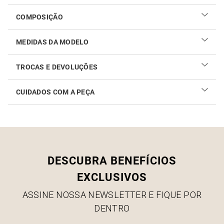
COMPOSIÇÃO
MEDIDAS DA MODELO
TROCAS E DEVOLUÇÕES
CUIDADOS COM A PEÇA
Realizar sua troca ou devolução é fácil. Confira maiores
informações no
link
Como cuidar do seu produto
DESCUBRA BENEFÍCIOS
EXCLUSIVOS
ASSINE NOSSA NEWSLETTER E FIQUE POR
DENTRO