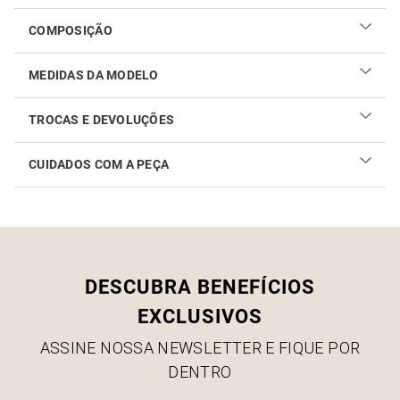
COMPOSIÇÃO
MEDIDAS DA MODELO
TROCAS E DEVOLUÇÕES
CUIDADOS COM A PEÇA
Realizar sua troca ou devolução é fácil. Confira maiores
informações no
link
Como cuidar do seu produto
DESCUBRA BENEFÍCIOS
EXCLUSIVOS
ASSINE NOSSA NEWSLETTER E FIQUE POR
DENTRO