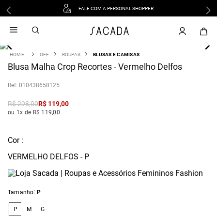
FALE COM A PERSONAL SHOPPER
1
º
vestido
2
º
vestido midi
3
º
blusa
OFF
ROUPAS
BLUSAS E CAMISAS
4
Blusa Malha Crop Recortes - Vermelho Delfos
º
tricot
5
º
vestido longo
:
010438658125
6
º
calca
R$
298
,
00
R$
119
,
00
7
º
macacão
ou 1x de R$ 119,00
8
º
saia
9
º
jeans
Cor :
10
º
vestido curto
VERMELHO DELFOS - P
:
Tamanho
P
P
M
G