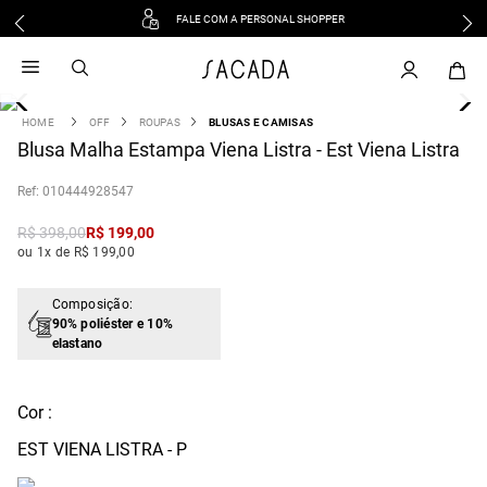
FALE COM A PERSONAL SHOPPER
1
º
vestido
2
º
vestido midi
3
º
blusa
OFF
ROUPAS
BLUSAS E CAMISAS
4
Blusa Malha Estampa Viena Listra - Est Viena Listra
º
tricot
5
º
vestido longo
:
010444928547
6
º
calca
R$
398
,
00
R$
199
,
00
7
º
macacão
ou 1x de R$ 199,00
8
º
saia
9
º
jeans
Composição:
90% poliéster e 10%
10
º
camisa
elastano
Cor :
EST VIENA LISTRA - P