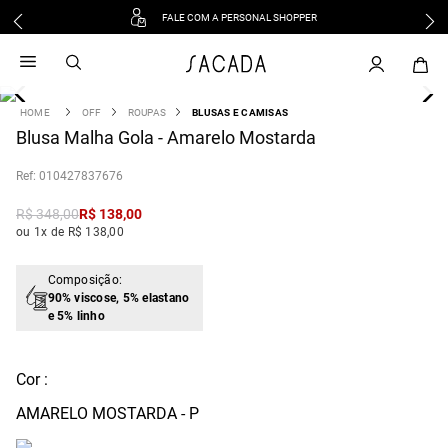
FALE COM A PERSONAL SHOPPER
1
º
vestido
2
º
vestido midi
3
º
blusa
OFF
ROUPAS
BLUSAS E CAMISAS
4
Blusa Malha Gola - Amarelo Mostarda
º
tricot
5
º
vestido longo
:
010427837676
6
º
calca
R$
348
,
00
R$
138
,
00
7
º
macacão
ou 1x de R$ 138,00
8
º
saia
9
º
jeans
Composição:
90% viscose, 5% elastano
10
º
vestido curto
e 5% linho
Cor :
AMARELO MOSTARDA - P