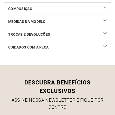
COMPOSIÇÃO
MEDIDAS DA MODELO
TROCAS E DEVOLUÇÕES
CUIDADOS COM A PEÇA
Realizar sua troca ou devolução é fácil. Confira maiores
informações no
link
Como cuidar do seu produto
DESCUBRA BENEFÍCIOS
EXCLUSIVOS
ASSINE NOSSA NEWSLETTER E FIQUE POR
DENTRO