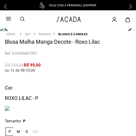
FALE COM A PERSONAL SHOPPER
1
º
vestido
2
º
vestido midi
3
º
blusa
OFF
ROUPAS
BLUSAS E CAMISAS
4
Blusa Malha Manga Decote - Roxo Lilac
º
tricot
5
º
vestido longo
:
010406807281
6
º
calca
R$
238
,
00
R$
95
,
00
7
º
macacão
ou 1x de R$ 95,00
8
º
saia
9
º
jeans
Cor :
10
º
vestido curto
ROXO LILAC - P
:
Tamanho
P
P
M
G
GG