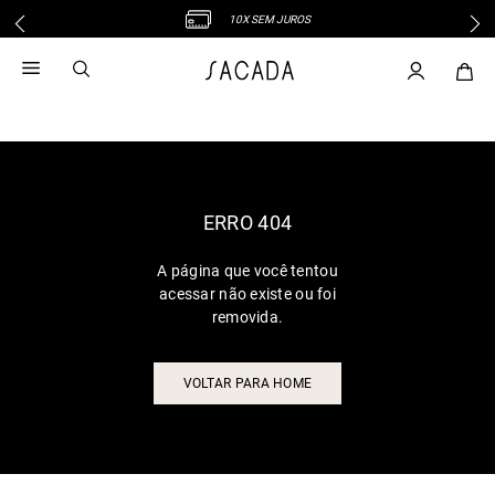
10X SEM JUROS
1
º
vestido
2
º
vestido midi
3
º
blusa
4
º
vestido longo
5
º
tricot
6
º
calca
ERRO 404
7
º
macacão
A página que você tentou
8
º
saia
acessar não existe ou foi
9
º
jeans
removida.
10
º
vestido curto
VOLTAR PARA HOME