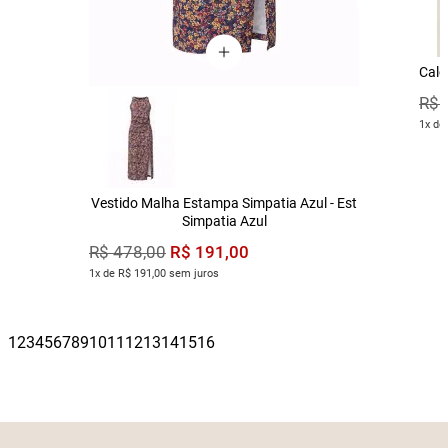
Calç
R$
1x de
Vestido Malha Estampa Simpatia Azul - Est
Simpatia Azul
R$
191
,
00
R$
478
,
00
1x de R$ 191,00 sem juros