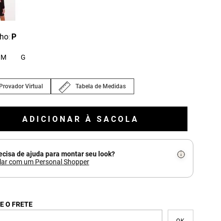
ho
P
:
M
G
Provador Virtual
Tabela de Medidas
ADICIONAR À SACOLA
ecisa de ajuda para montar seu look?
lar com um Personal Shopper
E O FRETE