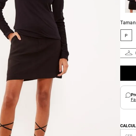
Taman
P
Pr
Fa
CALCUL