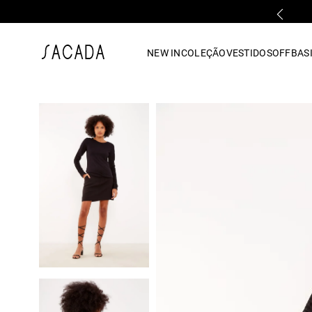
PARCELAMENTO EM ATÉ 10x SEM JUROS
1
º
vestido
NEW IN
COLEÇÃO
VESTIDOS
OFF
BASI
2
º
vestido midi
3
º
blusa
4
º
tricot
5
º
vestido longo
6
º
calca
7
º
macacão
8
º
saia
9
º
jeans
10
º
vestido curto