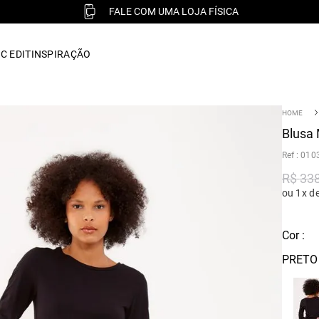
FALE COM UMA LOJA FÍSICA
C EDIT
INSPIRAÇÃO
Blusa 
:
010
R$
33
ou 1x d
Cor :
PRETO 