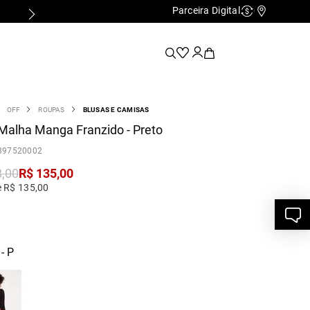
Parceira Digital
Cashback
Nossas Lo
OFF
ROUPAS
BLUSAS E CAMISAS
Malha Manga Franzido - Preto
397520002
8
,
00
R$
135
,
00
e R$ 135,00
- P