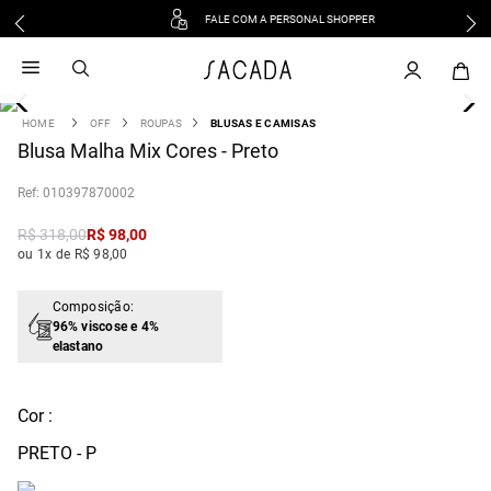
FALE COM A PERSONAL SHOPPER
1
º
vestido
2
º
vestido midi
3
º
blusa
OFF
ROUPAS
BLUSAS E CAMISAS
4
Blusa Malha Mix Cores - Preto
º
tricot
5
º
vestido longo
:
010397870002
6
º
calca
R$
318
,
00
R$
98
,
00
7
º
macacão
ou 1x de R$ 98,00
8
º
saia
9
º
jeans
Composição:
96% viscose e 4%
10
º
vestido curto
elastano
Cor :
PRETO - P