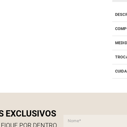
DESC
A Blu
COMP
modern
Aprese
MEDI
ombro
recort
sutil 
TROC
com o 
propor
CUIDA
Realiz
infor
Como 
S EXCLUSIVOS
 FIQUE POR DENTRO