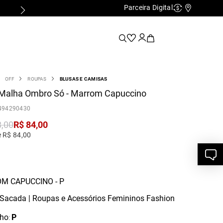
Parceira Digital
Cashback
Nossas Lo
OFF
ROUPAS
BLUSAS E CAMISAS
 Malha Ombro Só - Marrom Capuccino
494290430
8
,
00
R$
84
,
00
e R$ 84,00
M CAPUCCINO - P
ho
P
: