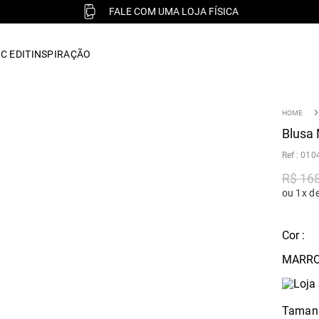
FALE COM UMA LOJA FÍSICA
C EDIT
INSPIRAÇÃO
Blusa
:
010
R$
16
ou 1x d
Cor :
MARRO
Taman