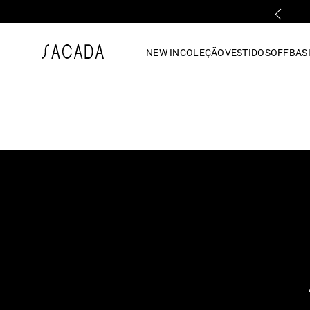
PARCELAMENTO EM ATÉ 10x SEM JUROS
1
º
vestido
NEW IN
COLEÇÃO
VESTIDOS
OFF
BASI
2
º
vestido midi
3
º
blusa
4
º
tricot
5
º
vestido longo
6
º
calca
7
º
macacão
8
º
saia
9
º
jeans
10
º
vestido curto