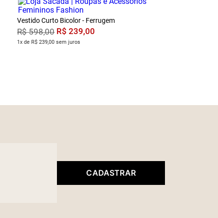
Vestido Curto Bicolor - Ferrugem
R$
239
,
00
R$
598
,
00
1x de R$ 239,00 sem juros
CADASTRAR