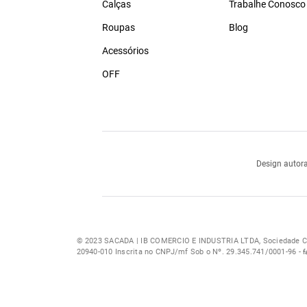
Calças
Trabalhe Conosco
Roupas
Blog
Acessórios
OFF
Design autora
© 2023 SACADA | IB COMERCIO E INDUSTRIA LTDA, Sociedade Com
20940-010 Inscrita no CNPJ/mf Sob o Nº. 29.345.741/0001-96 -
f