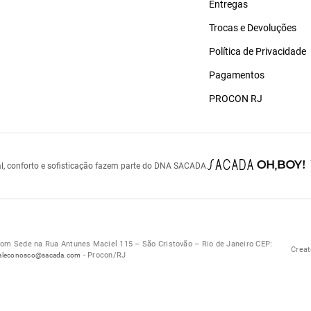
Entregas
Trocas e Devoluções
Política de Privacidade
Pagamentos
PROCON RJ
l, conforto e sofisticação fazem parte do DNA SACADA.
 Sede na Rua Antunes Maciel 115 – São Cristovão – Rio de Janeiro CEP:
Creat
- Procon/RJ
aleconosco@sacada.com