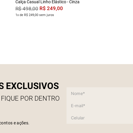
Calça Casual Linho Elástico - Cinza
R$
249
,
00
R$
498
,
00
1x de R$ 249,00 sem juros
S EXCLUSIVOS
 FIQUE POR DENTRO
contos e ações.