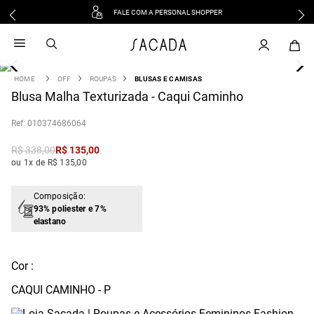
FALE COM A PERSONAL SHOPPER
1
º
vestido
2
º
vestido midi
3
º
blusa
OFF
ROUPAS
BLUSAS E CAMISAS
4
Blusa Malha Texturizada - Caqui Caminho
º
vestido longo
5
º
tricot
:
010374686064
6
º
calca
R$
338
,
00
R$
135
,
00
7
º
macacão
ou 1x de R$ 135,00
8
º
saia
9
º
jeans
Composição:
93% poliester e 7%
10
º
vestido curto
elastano
Cor :
CAQUI CAMINHO - P