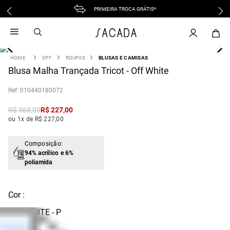
PRIMEIRA TROCA GRÁTIS*
1
º
vestido
2
º
vestido midi
3
º
blusa
OFF
ROUPAS
BLUSAS E CAMISAS
4
Blusa Malha Trançada Tricot - Off White
º
vestido longo
5
º
tricot
:
010440180072
6
º
calca
R$
568
,
00
R$
227
,
00
7
º
macacão
ou 1x de R$ 227,00
8
º
saia
9
º
jeans
Composição:
94% acrílico e 6%
10
º
vestido curto
poliamida
Cor :
OFF WHITE - P