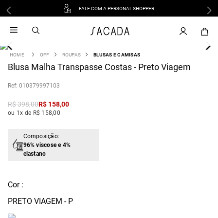
FALE COM A PERSONAL SHOPPER
1
º
vestido
2
º
vestido midi
3
º
blusa
OFF
ROUPAS
BLUSAS E CAMISAS
4
Blusa Malha Transpasse Costas - Preto Viagem
º
tricot
5
º
vestido longo
:
010379997103
6
º
calca
R$
398
,
00
R$
158
,
00
7
º
macacão
ou 1x de R$ 158,00
8
º
saia
9
º
jeans
Composição:
96% viscose e 4%
10
º
vestido curto
elastano
Cor :
PRETO VIAGEM - P