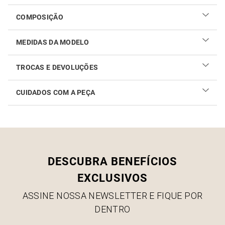
COMPOSIÇÃO
MEDIDAS DA MODELO
TROCAS E DEVOLUÇÕES
CUIDADOS COM A PEÇA
Realizar sua troca ou devolução é fácil. Confira maiores
informações no
link
Como cuidar do seu produto
DESCUBRA BENEFÍCIOS
EXCLUSIVOS
ASSINE NOSSA NEWSLETTER E FIQUE POR
DENTRO