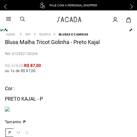
FALE COM A PERSONAL SHOPPER
1
º
vestido
2
º
vestido midi
3
º
blusa
OFF
ROUPAS
BLUSAS E CAMISAS
4
Blusa Malha Tricot Golinha - Preto Kajal
º
tricot
5
º
vestido longo
:
010392120204
6
º
calca
R$
218
,
00
R$
87
,
00
7
º
macacão
ou 1x de R$ 87,00
8
º
saia
9
º
jeans
Cor :
10
º
vestido curto
PRETO KAJAL - P
:
Tamanho
P
P
M
G