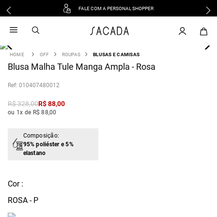
FALE COM A PERSONAL SHOPPER
1
º
vestido
2
º
vestido midi
3
º
blusa
OFF
ROUPAS
BLUSAS E CAMISAS
4
Blusa Malha Tule Manga Ampla - Rosa
º
tricot
5
º
vestido longo
:
010407480012
6
º
calca
R$
328
,
00
R$
88
,
00
7
º
macacão
ou 1x de R$ 88,00
8
º
saia
9
º
jeans
Composição:
95% poliéster e 5%
10
º
vestido curto
elastano
Cor :
ROSA - P