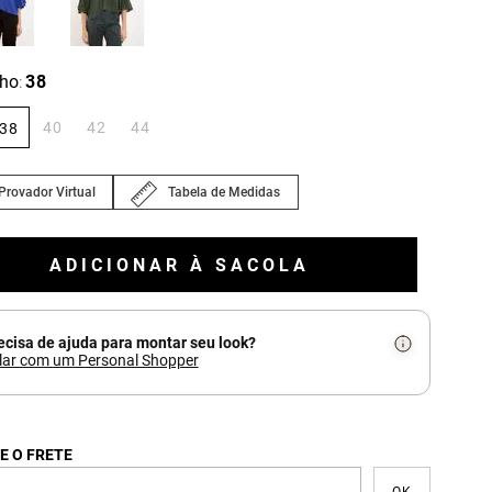
ho
38
:
40
42
44
38
Provador Virtual
Tabela de Medidas
ADICIONAR À SACOLA
ecisa de ajuda para montar seu look?
lar com um Personal Shopper
E O FRETE