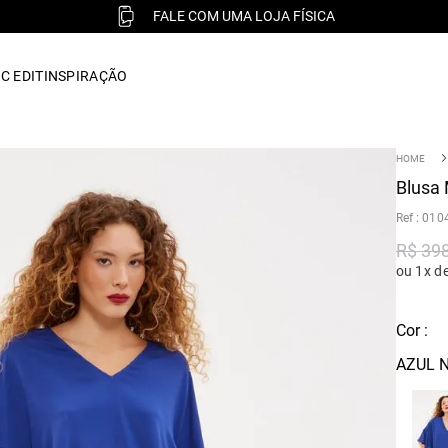
FALE COM UMA LOJA FÍSICA
C EDIT
INSPIRAÇÃO
Blusa
:
010
R$
39
ou 1x d
Cor :
AZUL 