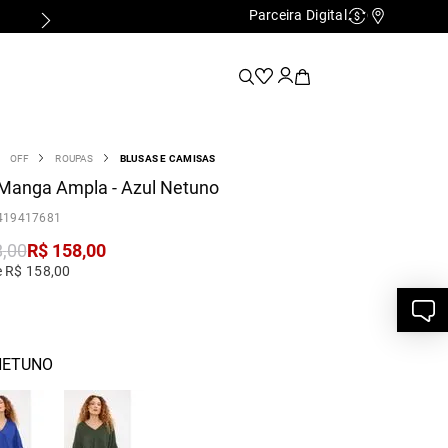
Parceira Digital
Cashback
Nossas Lo
OFF
ROUPAS
BLUSAS E CAMISAS
 Manga Ampla - Azul Netuno
419417681
8
,
00
R$
158
,
00
e R$ 158,00
NETUNO