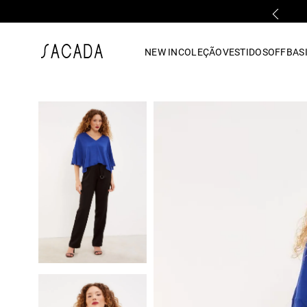
PARCELAMENTO EM ATÉ 10x SEM JUROS
1
º
vestido
NEW IN
COLEÇÃO
VESTIDOS
OFF
BASI
2
º
vestido midi
3
º
blusa
4
º
tricot
5
º
vestido longo
6
º
calca
7
º
macacão
8
º
saia
9
º
jeans
10
º
vestido curto