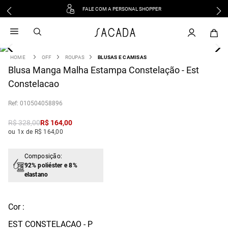
FALE COM A PERSONAL SHOPPER
1
º
vestido
2
º
vestido midi
3
º
blusa
OFF
ROUPAS
BLUSAS E CAMISAS
4
Blusa Manga Malha Estampa Constelação - Est
º
tricot
Constelacao
5
º
vestido longo
6
º
calca
:
010504058896
7
º
macacão
R$
328
,
00
R$
164
,
00
8
º
saia
ou 1x de R$ 164,00
9
º
jeans
10
º
camisa
Composição:
92% poliéster e 8%
elastano
Cor :
EST CONSTELACAO - P