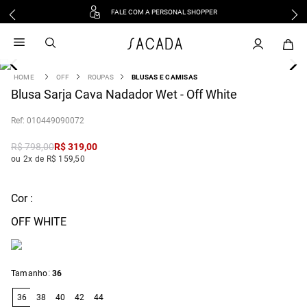
FALE COM A PERSONAL SHOPPER
1
º
vestido
2
º
vestido midi
3
º
blusa
OFF
ROUPAS
BLUSAS E CAMISAS
4
Blusa Sarja Cava Nadador Wet - Off White
º
tricot
5
º
vestido longo
:
010449090072
6
º
calca
R$
798
,
00
R$
319
,
00
7
º
macacão
ou 2x de R$ 159,50
8
º
saia
9
º
jeans
Cor :
10
º
camisa
OFF WHITE
:
Tamanho
36
36
38
40
42
44