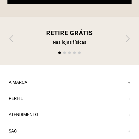
RETIRE GRÁTIS
Nas lojas físicas
A MARCA
+
PERFIL
Sobre a Sacada
+
Nossas Lojas
ATENDIMENTO
Minha Conta
+
Atacado
Meus Pedidos
Trabalhe Conosco
Fale Conosco
SAC
Wishlist