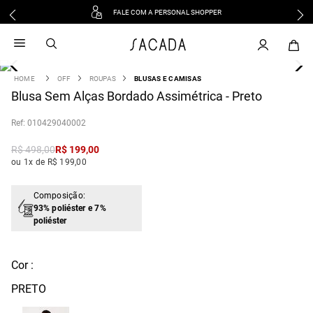
FALE COM A PERSONAL SHOPPER
1
º
vestido
2
º
vestido midi
3
º
blusa
OFF
ROUPAS
BLUSAS E CAMISAS
4
Blusa Sem Alças Bordado Assimétrica - Preto
º
tricot
5
º
vestido longo
:
010429040002
6
º
calca
R$
498
,
00
R$
199
,
00
7
º
macacão
ou 1x de R$ 199,00
8
º
saia
9
º
jeans
Composição:
93% poliéster e 7%
10
º
camisa
poliéster
Cor :
PRETO