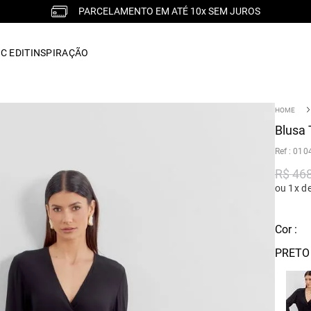
PARCELAMENTO EM ATÉ 10x SEM JUROS
C EDIT
INSPIRAÇÃO
Blusa 
:
010
R$
46
ou 1x d
Cor :
PRETO