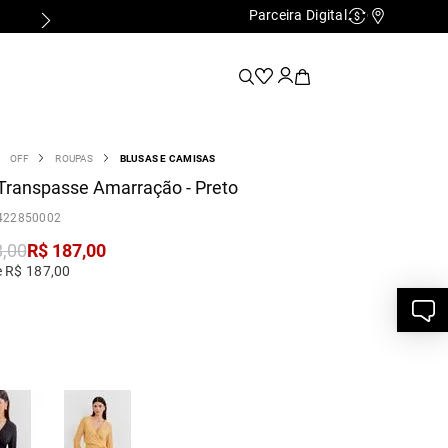
Parceira Digital
FALE COM UMA LOJA FÍSICA
Cashback
Nossas Lo
OFF
ROUPAS
BLUSAS E CAMISAS
Transpasse Amarração - Preto
422850002
8
,
00
R$
187
,
00
e R$ 187,00