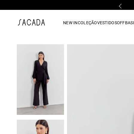
PRIMEIRA TROCA GRÁTIS*
1
º
vestido
NEW IN
COLEÇÃO
VESTIDOS
OFF
BASI
2
º
vestido midi
3
º
blusa
4
º
tricot
5
º
vestido longo
6
º
calca
7
º
macacão
8
º
saia
9
º
jeans
10
º
vestido curto