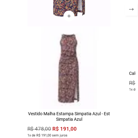
Calç
R$
1x de
Vestido Malha Estampa Simpatia Azul - Est
Simpatia Azul
R$
191
,
00
R$
478
,
00
1x de R$ 191,00 sem juros