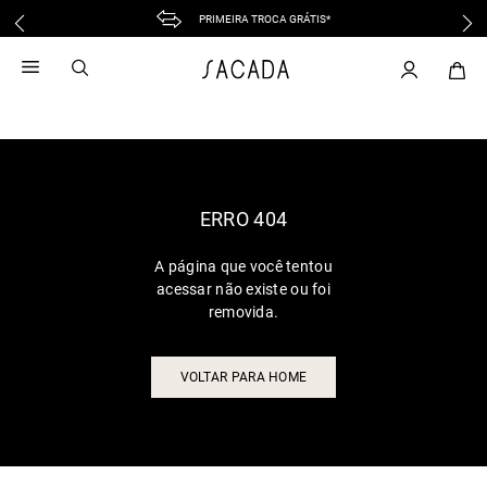
PRIMEIRA TROCA GRÁTIS*
1
º
vestido
2
º
vestido midi
3
º
blusa
4
º
vestido longo
5
º
tricot
6
º
calca
ERRO 404
7
º
macacão
A página que você tentou
8
º
saia
acessar não existe ou foi
9
º
jeans
removida.
10
º
vestido curto
VOLTAR PARA HOME