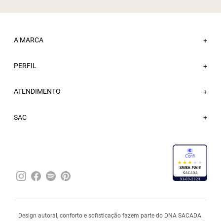
A MARCA
+
PERFIL
Sobre a Sacada
+
Nossas Lojas
ATENDIMENTO
Minha Conta
+
Atacado
Meus Pedidos
Trabalhe Conosco
Fale Conosco
SAC
Wishlist
Blog
FAQ
Sacada Bônus
Entregas
Trocas e Devoluções
Política de Privacidade
Pagamentos
Design autoral, conforto e sofisticação fazem parte do DNA SACADA.