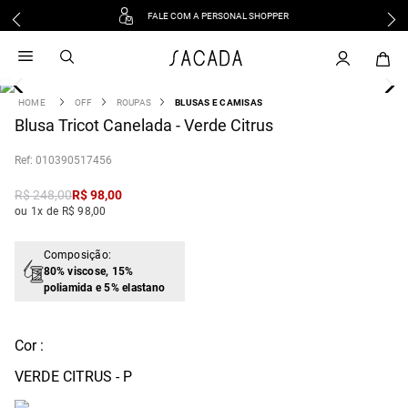
FALE COM A PERSONAL SHOPPER
1
º
vestido
2
º
vestido midi
3
º
blusa
OFF
ROUPAS
BLUSAS E CAMISAS
4
Blusa Tricot Canelada - Verde Citrus
º
vestido longo
5
º
tricot
:
010390517456
6
º
calca
R$
248
,
00
R$
98
,
00
7
º
macacão
ou 1x de R$ 98,00
8
º
saia
9
º
jeans
Composição:
80% viscose, 15%
10
º
vestido curto
poliamida e 5% elastano
Cor :
VERDE CITRUS - P