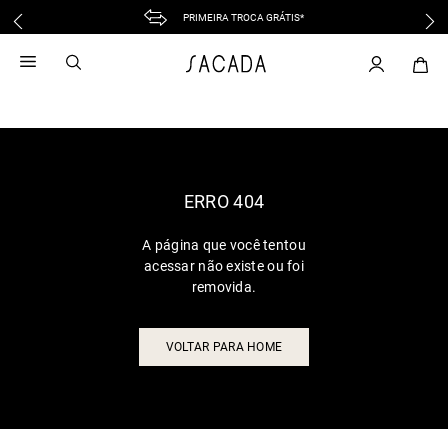
PRIMEIRA TROCA GRÁTIS*
1
º
vestido
2
º
vestido midi
3
º
blusa
4
º
tricot
5
º
vestido longo
6
º
calca
ERRO 404
7
º
macacão
A página que você tentou
8
º
saia
acessar não existe ou foi
9
º
jeans
removida.
10
º
vestido curto
VOLTAR PARA HOME