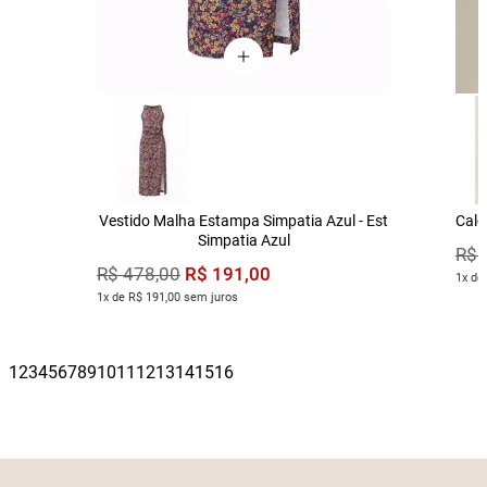
Vestido Malha Estampa Simpatia Azul - Est
Calç
Simpatia Azul
R$
R$
191
,
00
R$
478
,
00
1x de
1x de R$ 191,00 sem juros