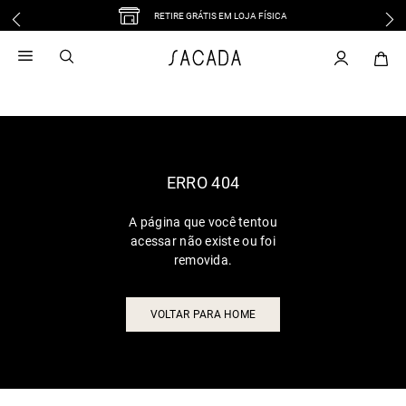
RETIRE GRÁTIS EM LOJA FÍSICA
1
º
vestido
2
º
vestido midi
3
º
blusa
4
º
tricot
5
º
vestido longo
6
º
calca
ERRO 404
7
º
macacão
A página que você tentou
8
º
saia
acessar não existe ou foi
9
º
jeans
removida.
10
º
vestido curto
VOLTAR PARA HOME