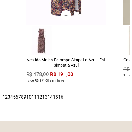
Vestido Malha Estampa Simpatia Azul - Est
Calç
Simpatia Azul
R$
R$
191
,
00
R$
478
,
00
1x de
1x de R$ 191,00 sem juros