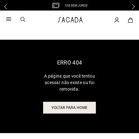
10X SEM JUROS
1
º
vestido
2
º
vestido midi
3
º
blusa
4
º
tricot
5
º
vestido longo
6
º
calca
ERRO 404
7
º
macacão
A página que você tentou
8
º
saia
acessar não existe ou foi
9
º
jeans
removida.
10
º
vestido curto
VOLTAR PARA HOME