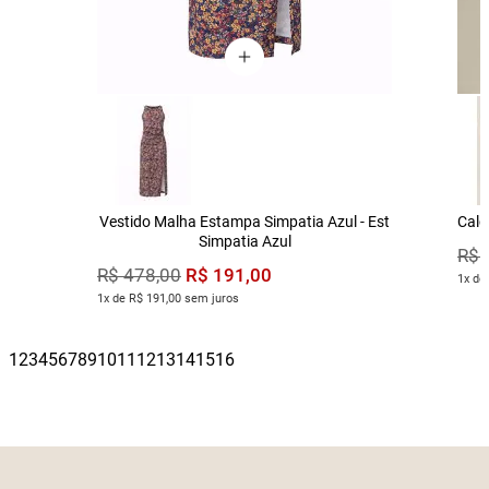
Vestido Malha Estampa Simpatia Azul - Est
Calç
Simpatia Azul
R$
R$
191
,
00
R$
478
,
00
1x de
1x de R$ 191,00 sem juros