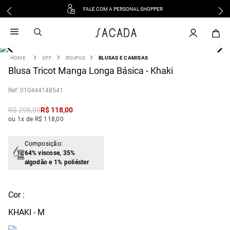
FALE COM A PERSONAL SHOPPER
1
º
vestido
2
º
vestido midi
3
º
blusa
OFF
ROUPAS
BLUSAS E CAMISAS
4
Blusa Tricot Manga Longa Básica - Khaki
º
tricot
5
º
vestido longo
:
010444148541
6
º
calca
R$
298
,
00
R$
118
,
00
7
º
macacão
ou 1x de R$ 118,00
8
º
saia
9
º
jeans
Composição:
64% viscose, 35%
10
º
camisa
algodão e 1% poliéster
Cor :
KHAKI - M