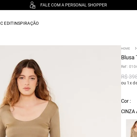
FALE COM A PERSONAL SHOPPER
C EDIT
INSPIRAÇÃO
Blusa 
:
010
R$
39
ou 1x d
Cor :
CINZA 