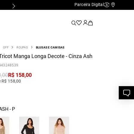
Parceira Digital
Cashback
Nossas Lo
OFF
ROUPAS
BLUSAS E CAMISAS
Tricot Manga Longa Decote - Cinza Ash
443248539
8
,
00
R$
158
,
00
e R$ 158,00
ASH - P