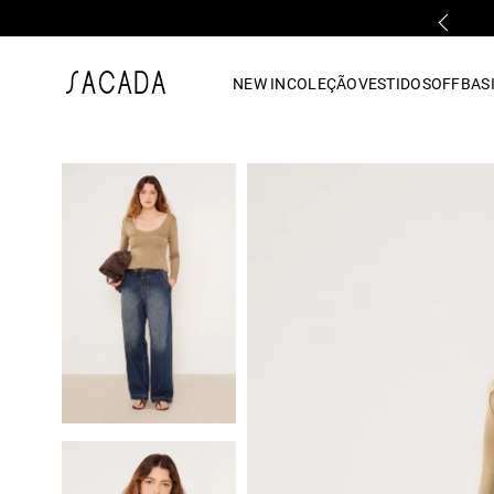
FALE COM UMA LOJA FÍSICA
1
º
vestido
NEW IN
COLEÇÃO
VESTIDOS
OFF
BASI
2
º
vestido midi
3
º
blusa
4
º
tricot
5
º
vestido longo
6
º
calca
7
º
macacão
8
º
saia
9
º
jeans
10
º
vestido curto