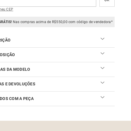
meu CEP
GRÁTIS!
Nas compras acima de R$550,00 com código de vendedora*
RIÇÃO
OSIÇÃO
DAS DA MODELO
AS E DEVOLUÇÕES
DOS COM A PEÇA
ar sua troca ou devolução é fácil. Confira maiores
mações no
link
cuidar do seu produto