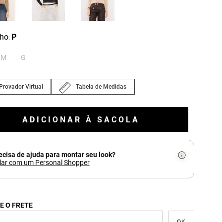
ho
P
:
M
G
Provador Virtual
Tabela de Medidas
ADICIONAR À SACOLA
ecisa de ajuda para montar seu look?
lar com um Personal Shopper
E O FRETE