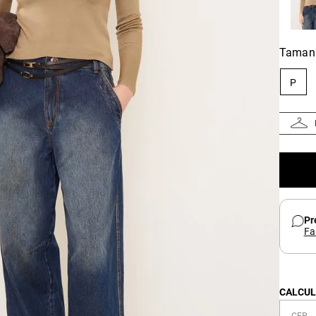
Taman
P
Pr
Fa
CALCUL