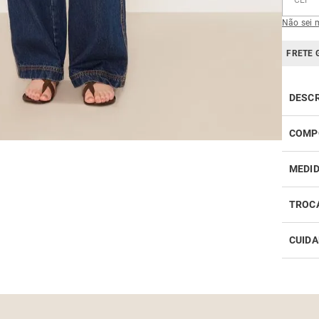
Não sei 
FRETE 
DESC
COMP
MEDI
TROC
CUIDA
Realiz
infor
Como 