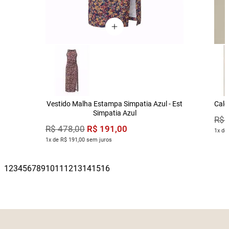
Vestido Malha Estampa Simpatia Azul - Est
Calç
Simpatia Azul
R$
R$
191
,
00
R$
478
,
00
1x de
1x de R$ 191,00 sem juros