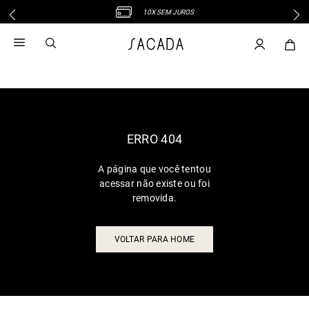
10X SEM JUROS
1
º
vestido
2
º
vestido midi
3
º
blusa
4
º
tricot
5
º
vestido longo
6
º
calca
ERRO 404
7
º
macacão
A página que você tentou
8
º
saia
acessar não existe ou foi
9
º
jeans
removida.
10
º
camisa
VOLTAR PARA HOME