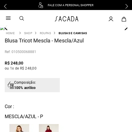
FALE COM A PERSONAL SHOPPER
1
º
vestido
2
º
vestido midi
3
º
blusa
SHOP
ROUPAS
BLUSAS E CAMISAS
4
Blusa Tricot Mescla - Mescla/Azul
º
tricot
5
º
vestido longo
:
010500068881
6
º
calca
R$
248
,
00
7
º
macacão
ou 1x de R$ 248,00
8
º
saia
9
º
jeans
Composição:
100% acrílico
10
º
vestido curto
Cor :
MESCLA/AZUL - P