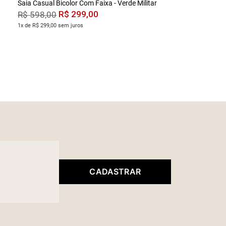
Saia Casual Bicolor Com Faixa - Verde Militar
R$
299
,
00
R$
598
,
00
1x de R$ 299,00 sem juros
CADASTRAR