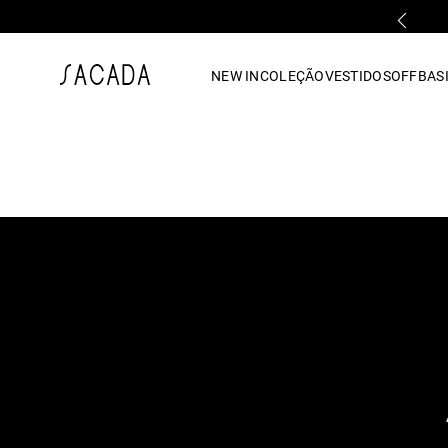
PARCELAMENTO EM ATÉ 10x SEM JUROS
1
º
vestido
NEW IN
COLEÇÃO
VESTIDOS
OFF
BASI
2
º
vestido midi
3
º
blusa
4
º
tricot
5
º
vestido longo
6
º
calca
7
º
macacão
8
º
saia
9
º
jeans
10
º
vestido curto